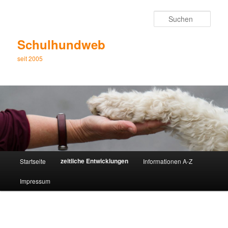
Zum
Inhalt
Such
wechseln
Schulhundweb
seit 2005
Hauptmenü
zeitliche Entwicklungen
Startseite
Informationen A-Z
Impressum